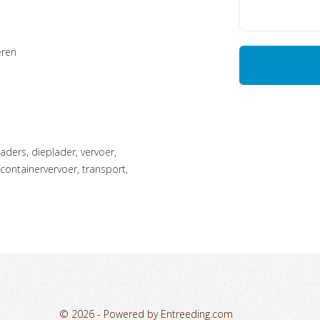
eren
containervervoer, transport,
© 2026 -
Powered by Entreeding.com