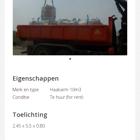
1
Eigenschappen
Merk en type
Haakarm 10m3
Conditie
Te huur (for rent)
Toelichting
2.45 x 5,5 x 0.80